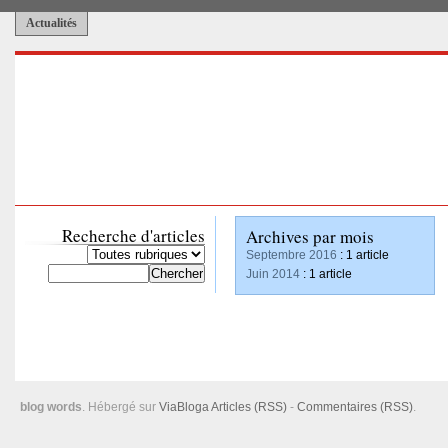
Actualités
Recherche d'articles
Archives par mois
Septembre 2016
: 1 article
Juin 2014
: 1 article
blog words
. Hébergé sur
ViaBloga
Articles (RSS)
-
Commentaires (RSS)
.