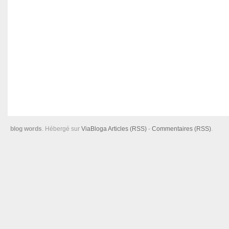
blog words
. Hébergé sur
ViaBloga
Articles (RSS)
-
Commentaires (RSS)
.