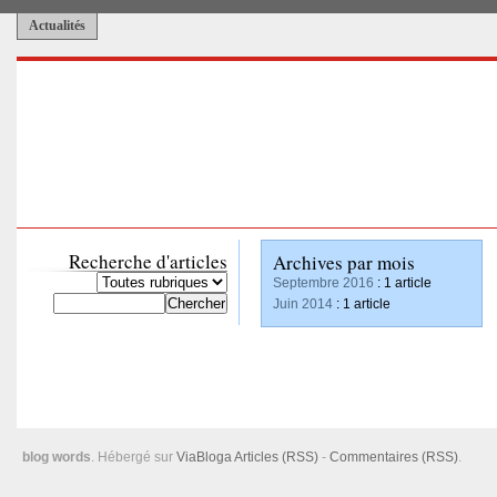
Actualités
Recherche d'articles
Archives par mois
Septembre 2016
: 1 article
Juin 2014
: 1 article
blog words
. Hébergé sur
ViaBloga
Articles (RSS)
-
Commentaires (RSS)
.