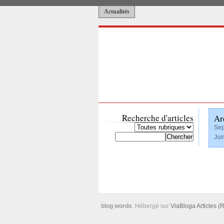
Actualités
Recherche d'articles
Ar
Sep
Jui
blog words
. Hébergé sur
ViaBloga
Articles (