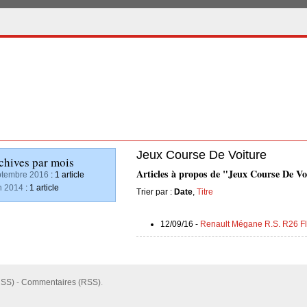
Jeux Course De Voiture
chives par mois
Articles à propos de "Jeux Course De Vo
tembre 2016
: 1 article
n 2014
: 1 article
Trier par :
Date
,
Titre
12/09/16 -
Renault Mégane R.S. R26 Fl
RSS)
-
Commentaires (RSS)
.