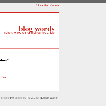
S'identifier
-
Contact
blog words
notre site trouvez les meilleur les article
iture" :
 'Team
Modèle
Pitr
adapté de
Pitr 2.1
par
Nurudin Jauhari