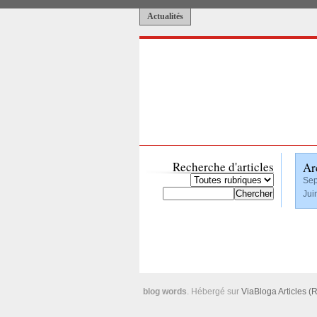
Actualités
Recherche d'articles
Ar
Sep
Jui
blog words
. Hébergé sur
ViaBloga
Articles (