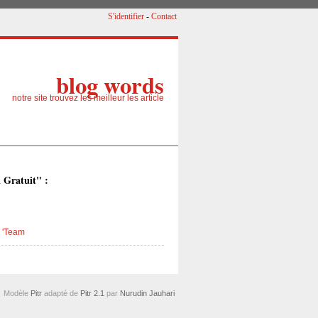
S'identifier
-
Contact
blog words
notre site trouvez les meilleur les article
 Gratuit" :
 'Team
Modèle
Pitr
adapté de
Pitr 2.1
par
Nurudin Jauhari