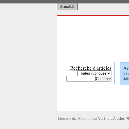
Actualités
Recherche d'articles
Ar
Sep
Jui
blog words
. Hébergé sur
ViaBloga
Articles (