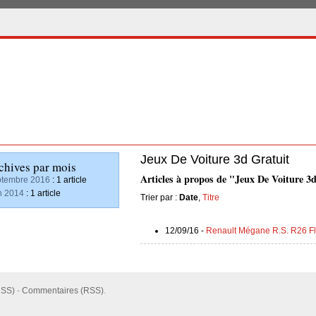
Jeux De Voiture 3d Gratuit
chives par mois
Articles à propos de "Jeux De Voiture 3d
tembre 2016
: 1 article
n 2014
: 1 article
Trier par :
Date
,
Titre
12/09/16 -
Renault Mégane R.S. R26 Fl
RSS)
-
Commentaires (RSS)
.