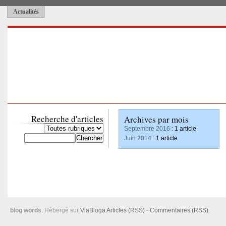
Actualités
Recherche d'articles
Archives par mois
Septembre 2016
: 1 article
Juin 2014
: 1 article
blog words
. Hébergé sur
ViaBloga
Articles (RSS)
-
Commentaires (RSS)
.