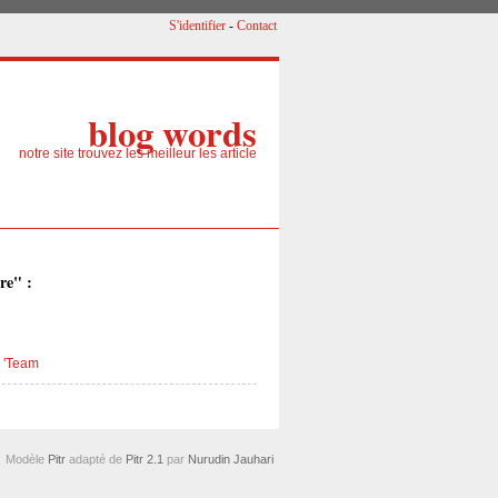
S'identifier
-
Contact
blog words
notre site trouvez les meilleur les article
re" :
 'Team
Modèle
Pitr
adapté de
Pitr 2.1
par
Nurudin Jauhari