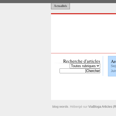
Actualités
Recherche d'articles
Ar
Sep
Jui
blog words
. Hébergé sur
ViaBloga
Articles (