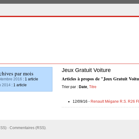
Jeux Gratuit Voiture
chives par mois
Articles à propos de "Jeux Gratuit Voitu
tembre 2016
: 1 article
n 2014
: 1 article
Trier par :
Date
,
Titre
12/09/16 -
Renault Mégane R.S. R26 Fl
RSS)
-
Commentaires (RSS)
.