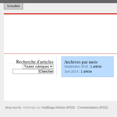
Actualités
Recherche d'articles
Archives par mois
Septembre 2016
: 1 article
Juin 2014
: 1 article
blog words
. Hébergé sur
ViaBloga
Articles (RSS)
-
Commentaires (RSS)
.