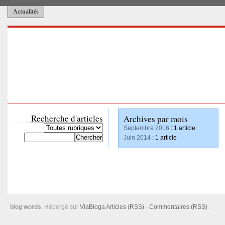
Actualités
Recherche d'articles
Archives par mois
Septembre 2016
: 1 article
Juin 2014
: 1 article
blog words
. Hébergé sur
ViaBloga
Articles (RSS)
-
Commentaires (RSS)
.